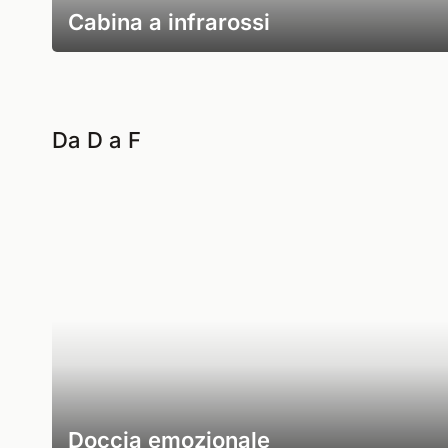
Cabina a infrarossi
Da D a F
Doccia emozionale