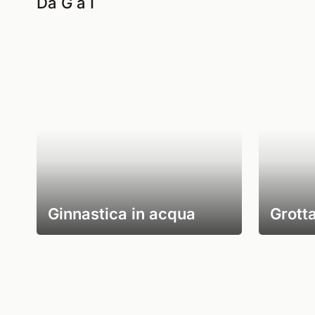
Da G a I
Ginnastica in acqua
Grotta