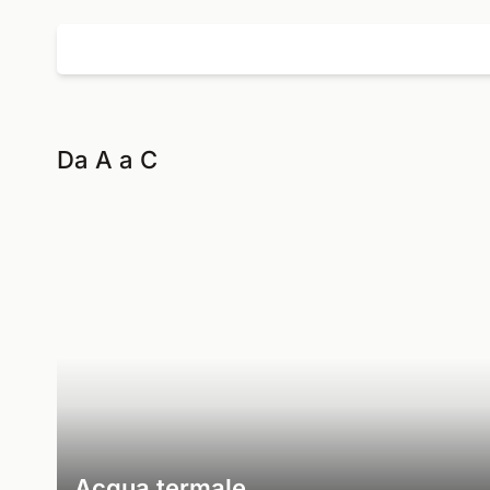
Da A a C
Acqua termale