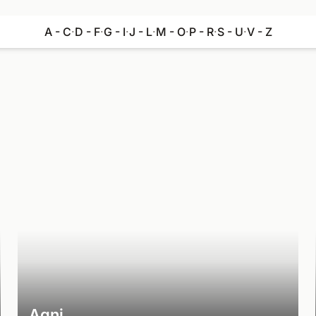
A - C
·
D - F
·
G - I
·
J - L
·
M - O
·
P - R
·
S - U
·
V - Z
Agni